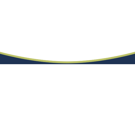
En qué nos especializamos
Trabajamos en la
caracterización de medios
permeables
a través de propiedades hidráulicas e
hidroquímicas. Las líneas de investigación son
soluciones de remediación de suelos y acuíferos
basadas en la naturaleza: