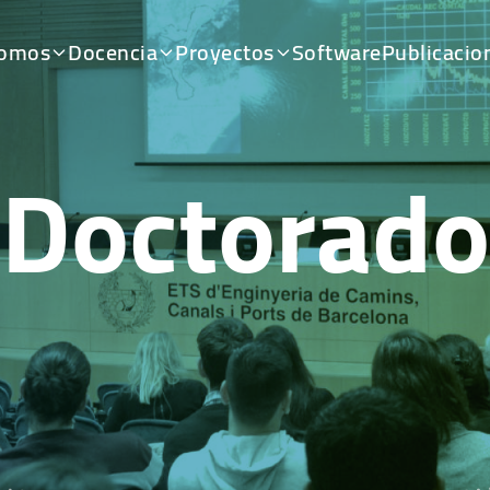
somos
Docencia
Proyectos
Software
Publicacio
Doctorado