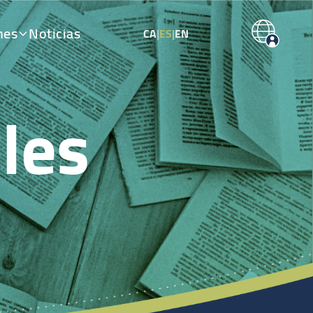
nes
Noticias
CA
|
ES
|
EN
les