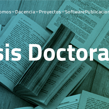
somos
Docencia
Proyectos
Software
Publicacio
sis Doctora