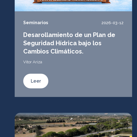
Seminarios
2026-03-12
Desarollamiento de un Plan de
Seguridad Hídrica bajo los
Cambios Climáticos.
Vitor Ariza
Leer