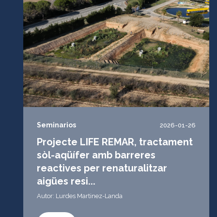
Seminarios
2026-01-26
Projecte LIFE REMAR, tractament
sòl-aqüífer amb barreres
reactives per renaturalitzar
aigües resi...
Autor: Lurdes Martinez-Landa