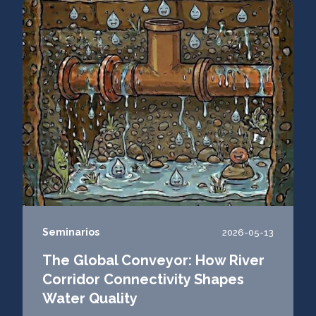
Seminarios
2026-05-13
The Global Conveyor: How River
Corridor Connectivity Shapes
Water Quality