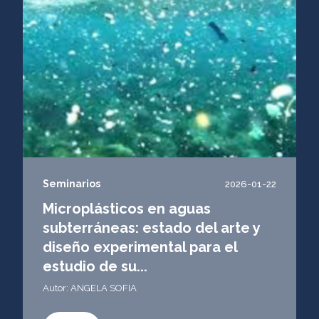
Seminarios
2026-01-22
Microplásticos en aguas
subterráneas: estado del arte y
diseño experimental para el
estudio de su...
Autor: ANGELA SOFIA