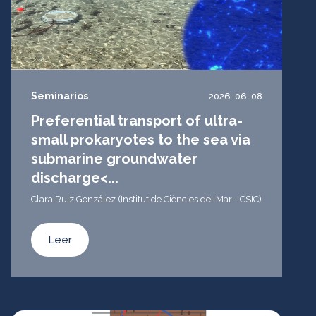
Seminarios
2026-06-08
Preferential transport of ultra-
small prokaryotes to the sea via
submarine groundwater
discharge<...
Clara Ruiz González (Institut de Ciències del Mar - CSIC)
Leer