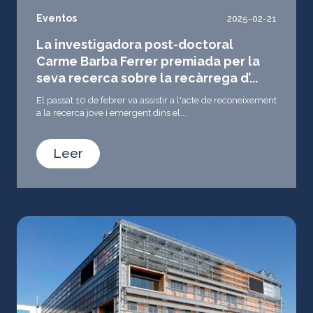
Eventos
2025-02-21
La investigadora post-doctoral
Carme Barba Ferrer premiada per la
seva recerca sobre la recàrrega d’...
El passat 10 de febrer va assistir a l'acte de reconeixement
a la recerca jove i emergent dins el...
Leer