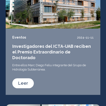
Eventos
2024-11-11
Investigadores del ICTA-UAB reciben
el Premio Extraordinario de
Doctorado
Entre ellos Marc Diego Feliu integrante del Grupo de
Hidrología Subterránea.
Leer