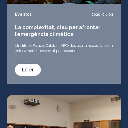
Eventos
2026-05-04
La complexitat, clau per afrontar
l’emergència climàtica
L’Institut d'Estudis Catalans (IEC) destaca la necessitat d’un
enfocament transversal per respond...
Leer