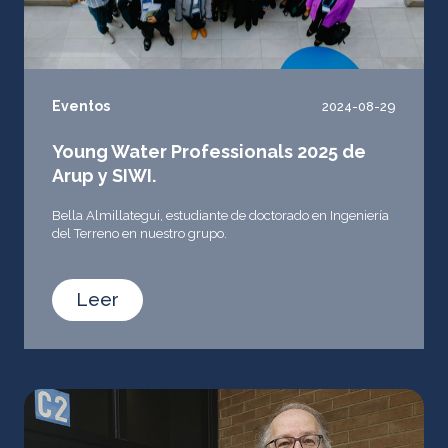
Eventos
2024-08-29
Young Water Professionals 2025 de
Arup y SIWI.
Bella Almillategui, estudiante de doctorado en Ingeniería
del Terreno en nuestro grupo.
Leer