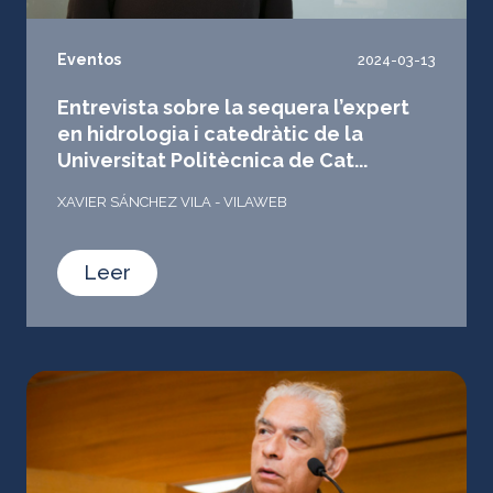
Eventos
2024-03-13
Entrevista sobre la sequera l’expert
en hidrologia i catedràtic de la
Universitat Politècnica de Cat...
XAVIER SÁNCHEZ VILA - VILAWEB
Leer