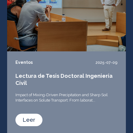
Eventos
2025-07-09
Lectura de Tesis Doctoral Ingeniería
Civil
Impact of Mixing-Driven Precipitation and Sharp Soil
Interfaces on Solute Transport: From laborat...
Leer