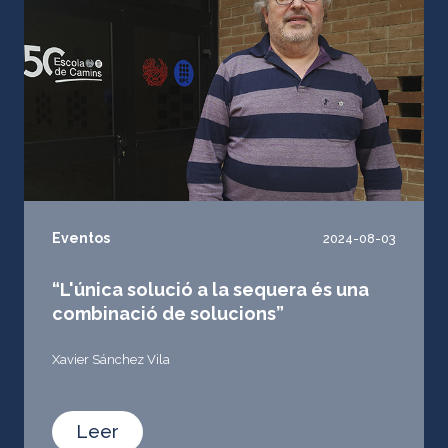
Eventos
2024-08-03
“L'única solució a la sequera és una
combinació de solucions”
Xavier Sánchez Vila
Leer