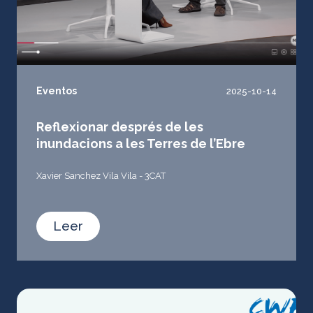
Eventos
2025-10-14
Reflexionar després de les
inundacions a les Terres de l’Ebre
Xavier Sanchez Vila Vila - 3CAT
Leer