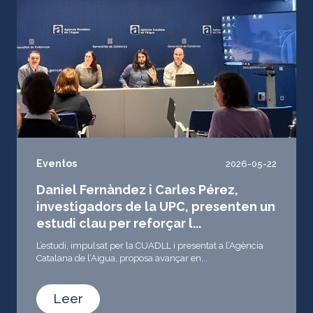
Eventos
2026-05-22
Daniel Fernàndez i Carles Pérez,
investigadors de la UPC, presenten un
estudi clau per reforçar l...
L’estudi, impulsat per la CUADLL i presentat a l’Agència
Catalana de l’Aigua, proposa avançar en...
Leer