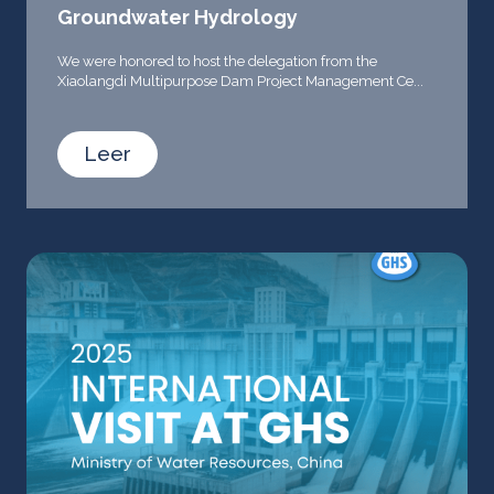
Groundwater Hydrology
We were honored to host the delegation from the
Xiaolangdi Multipurpose Dam Project Management Ce...
Leer