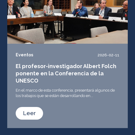
Eventos
2026-02-11
El profesor-investigador Albert Folch
ponente en la Conferencia de la
UNESCO
En el marco de esta conferencia, presentará algunos de
los trabajos que se están desarrollando en...
Leer